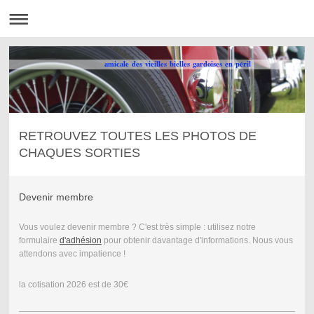
amicale des vieilles bielles gardoises en péril
RETROUVEZ TOUTES LES PHOTOS DE
CHAQUES SORTIES
Devenir membre
Vous voulez devenir membre ? C'est très simple : utilisez notre
formulaire
d'adhésion
pour obtenir davantage d'informations. Nous vous
attendons avec impatience !
la cotisation 2026 est de 30€